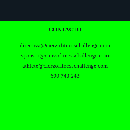
FOOTER
CONTACTO
directiva@cierzofitnesschallenge.com
sponsor@cierzofitnesschallenge.com
athlete@cierzofitnesschallenge.com
690 743 243