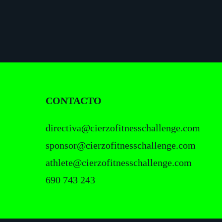
FOOTER
CONTACTO
directiva@cierzofitnesschallenge.com
sponsor@cierzofitnesschallenge.com
athlete@cierzofitnesschallenge.com
690 743 243