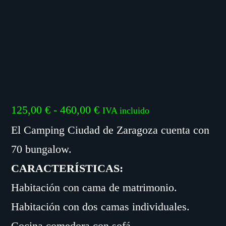
Rango
125,00
€
-
460,00
€
IVA incluido
de
El Camping Ciudad de Zaragoza cuenta con
precios:
70 bungalow.
desde
CARACTERÍSTICAS:
125,00 €
Habitación con cama de matrimonio.
hasta
Habitación con dos camas individuales.
460,00 €
Cocina comedora con sofá.