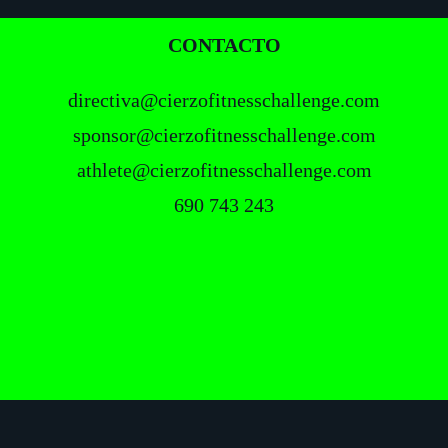
FOOTER
CONTACTO
directiva@cierzofitnesschallenge.com
sponsor@cierzofitnesschallenge.com
athlete@cierzofitnesschallenge.com
690 743 243