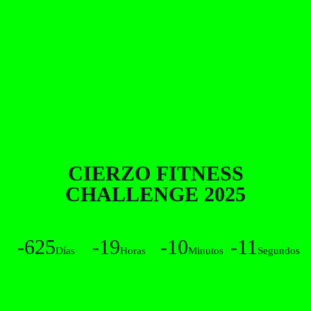
CIERZO FITNESS
CHALLENGE 2025
-625
-19
-10
-11
Días
Horas
Minutos
Segundos